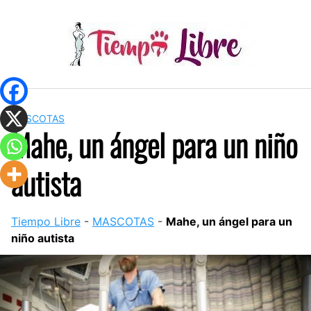
Skip
to
content
MASCOTAS
Mahe, un ángel para un niño
autista
Tiempo Libre
-
MASCOTAS
-
Mahe, un ángel para un
niño autista