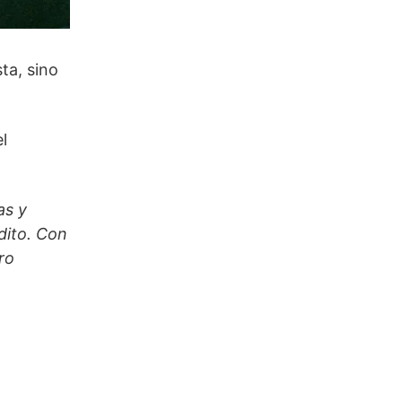
ta, sino
l
as y
dito. Con
ro