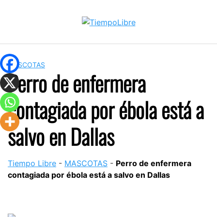
Skip
to
content
MASCOTAS
Perro de enfermera
contagiada por ébola está a
salvo en Dallas
Tiempo Libre
-
MASCOTAS
-
Perro de enfermera
contagiada por ébola está a salvo en Dallas