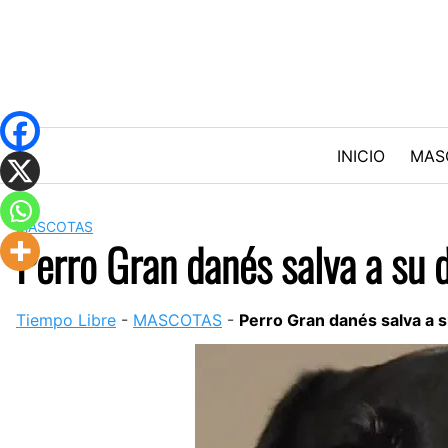
Skip
to
content
INICIO
MAS
MASCOTAS
Perro Gran danés salva a su 
Tiempo Libre
-
MASCOTAS
-
Perro Gran danés salva a 