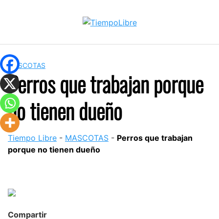
Skip
to
content
MASCOTAS
Perros que trabajan porque
no tienen dueño
Tiempo Libre
-
MASCOTAS
-
Perros que trabajan
porque no tienen dueño
Compartir