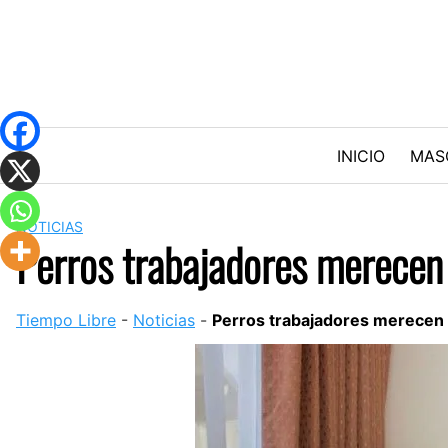
Skip
to
content
INICIO
MAS
NOTICIAS
Perros trabajadores merecen 
Tiempo Libre
-
Noticias
-
Perros trabajadores merecen 