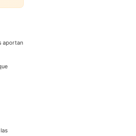
s aportan
que
las