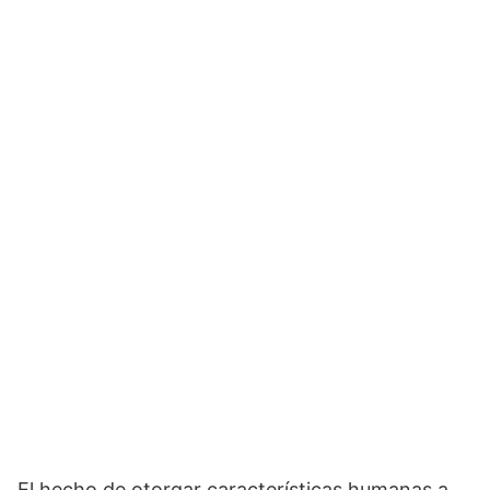
El hecho de otorgar características humanas a