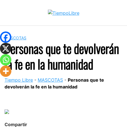
Skip
to
content
MASCOTAS
Personas que te devolverán
la fe en la humanidad
Tiempo Libre
-
MASCOTAS
-
Personas que te
devolverán la fe en la humanidad
Compartir