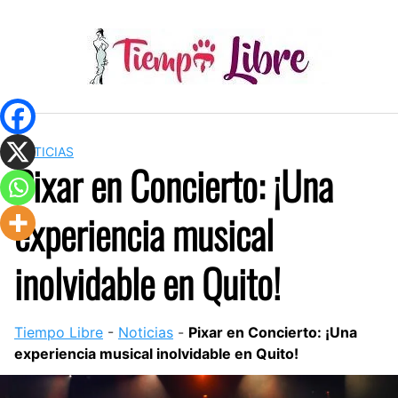
Skip
to
content
NOTICIAS
Pixar en Concierto: ¡Una
experiencia musical
inolvidable en Quito!
Tiempo Libre
-
Noticias
-
Pixar en Concierto: ¡Una
experiencia musical inolvidable en Quito!