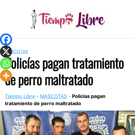
Skip
to
content
MASCOTAS
Policías pagan tratamiento
de perro maltratado
Tiempo Libre
-
MASCOTAS
-
Policías pagan
tratamiento de perro maltratado