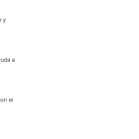
e y
yuda a
on el