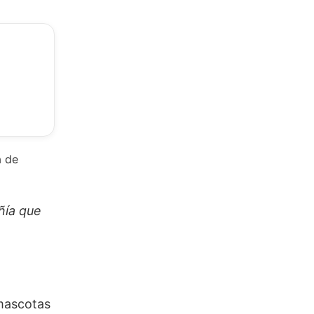
a de
ñía que
 mascotas