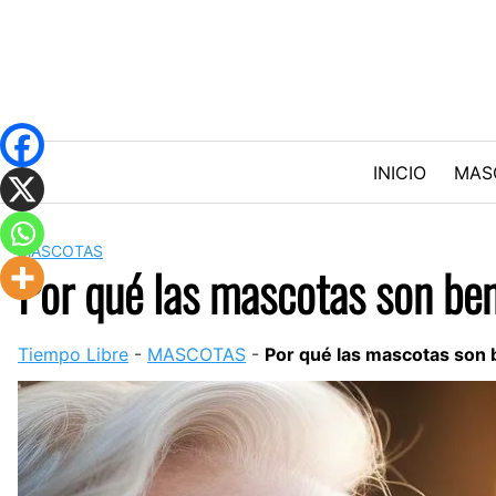
Skip
to
content
INICIO
MAS
MASCOTAS
Por qué las mascotas son ben
Tiempo Libre
-
MASCOTAS
-
Por qué las mascotas son 