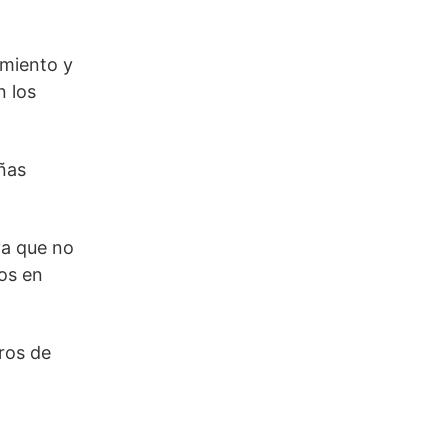
amiento y
n los
ñas
ya que no
os en
ros de