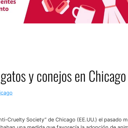
 gatos y conejos en Chicago
Anti-Cruelty Society” de Chicago (EE.UU.) el pasado m
robaban una medida que favorecía la adopción de anim