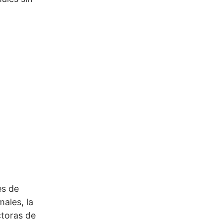
es de
ales, la
ctoras de