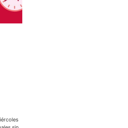
iércoles
ales sin