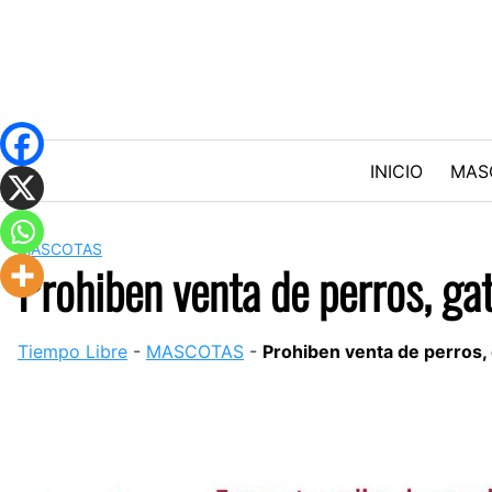
Skip
to
content
INICIO
MAS
MASCOTAS
Prohiben venta de perros, ga
Tiempo Libre
-
MASCOTAS
-
Prohiben venta de perros,