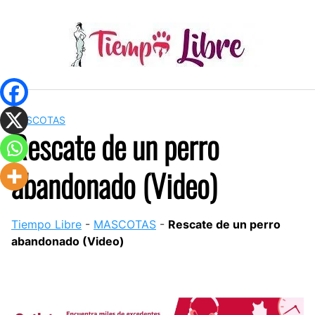
Skip
to
content
MASCOTAS
Rescate de un perro
abandonado (Video)
Tiempo Libre
-
MASCOTAS
-
Rescate de un perro
abandonado (Video)