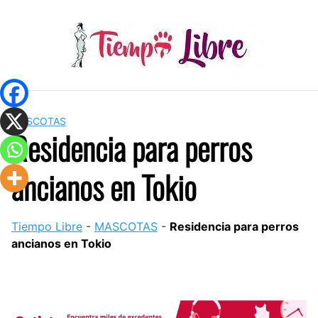
Skip
to
content
MASCOTAS
Residencia para perros
ancianos en Tokio
Tiempo Libre
-
MASCOTAS
-
Residencia para perros
ancianos en Tokio