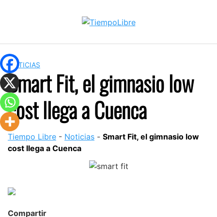
Skip
to
content
NOTICIAS
Smart Fit, el gimnasio low
cost llega a Cuenca
Tiempo Libre
-
Noticias
-
Smart Fit, el gimnasio low
cost llega a Cuenca
Compartir