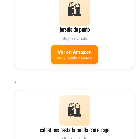
🛍️
jerséis de punto
Muy valorado
Ver en Amazon
Envío rápido y seguro
,
🛍️
calcetines hasta la rodilla con encaje
Muy valorado