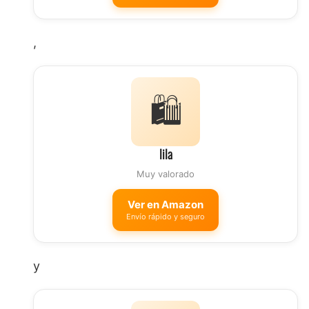
,
🛍️
lila
Muy valorado
Ver en Amazon
Envío rápido y seguro
y