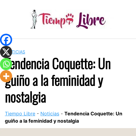
Skip
to
content
NOTICIAS
Tendencia Coquette: Un
guiño a la feminidad y
nostalgia
Tiempo Libre
-
Noticias
-
Tendencia Coquette: Un
guiño a la feminidad y nostalgia