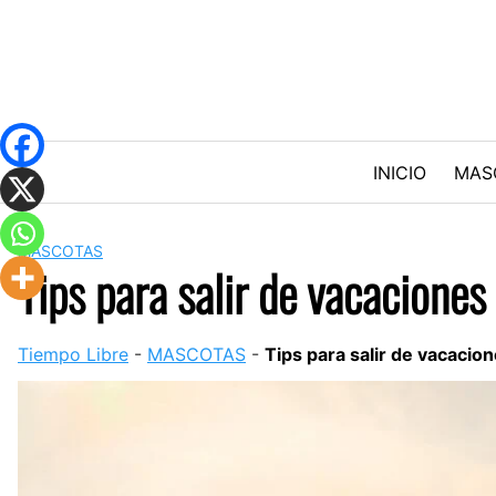
Skip
to
content
INICIO
MAS
MASCOTAS
Tips para salir de vacacione
Tiempo Libre
-
MASCOTAS
-
Tips para salir de vacacio