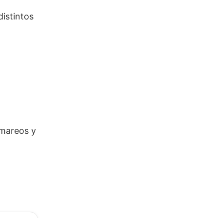
istintos
 mareos y