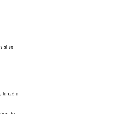
s si se
e lanzó a
 años de