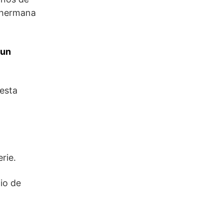
u hermana
 un
 esta
rie.
io de