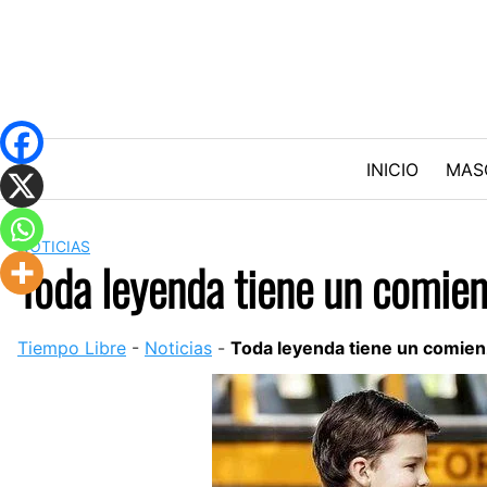
Skip
to
content
INICIO
MAS
NOTICIAS
Toda leyenda tiene un comien
Tiempo Libre
-
Noticias
-
Toda leyenda tiene un comien