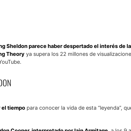
g Sheldon parece haber despertado el interés de la
ng Theory
ya supera los 22 millones de visualizacione
 YouTube.
LDON
 el tiempo
para conocer la vida de esta “leyenda”, qu
don Cooper, interpretado por Iain Armitage
, a los 9