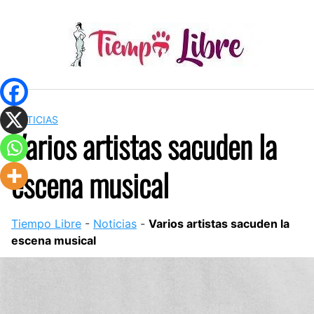
Skip
to
content
NOTICIAS
Varios artistas sacuden la
escena musical
Tiempo Libre
-
Noticias
-
Varios artistas sacuden la
escena musical