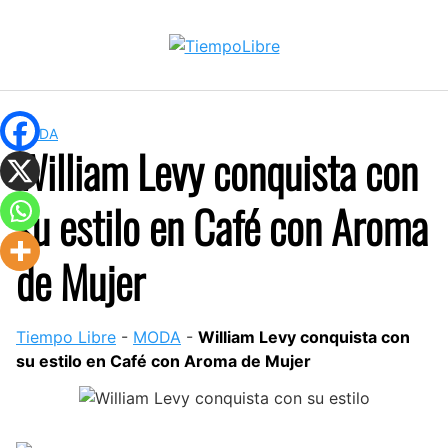
Skip
to
content
MODA
William Levy conquista con
su estilo en Café con Aroma
de Mujer
Tiempo Libre
-
MODA
-
William Levy conquista con
su estilo en Café con Aroma de Mujer