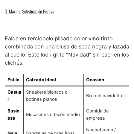
3. Máxima Sofisticación Festiva
Falda en terciopelo plisado color vino tinto
combinada con una blusa de seda negra y lazada
al cuello. Este look grita “Navidad” sin caer en los
clichés.
Estilo
Calzado Ideal
Ocasión
Casua
Sneakers blancos o
Brunch navideño
l
botines planos
Busin
Comida de
Mocasines o tacón medio
ess
empresa
Nochebuena /
Gala
Sandalias de tiras finas