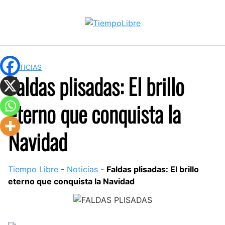
Skip
to
content
NOTICIAS
Faldas plisadas: El brillo
eterno que conquista la
Navidad
Tiempo Libre
-
Noticias
-
Faldas plisadas: El brillo
eterno que conquista la Navidad