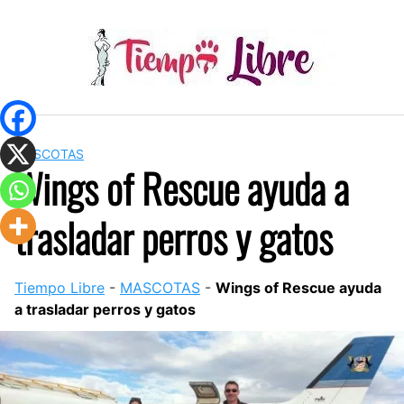
Skip
to
content
MASCOTAS
Wings of Rescue ayuda a
trasladar perros y gatos
Tiempo Libre
-
MASCOTAS
-
Wings of Rescue ayuda
a trasladar perros y gatos