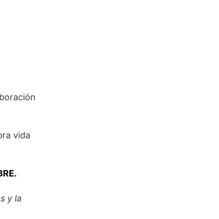
aboración
bra vida
BRE.
s y la