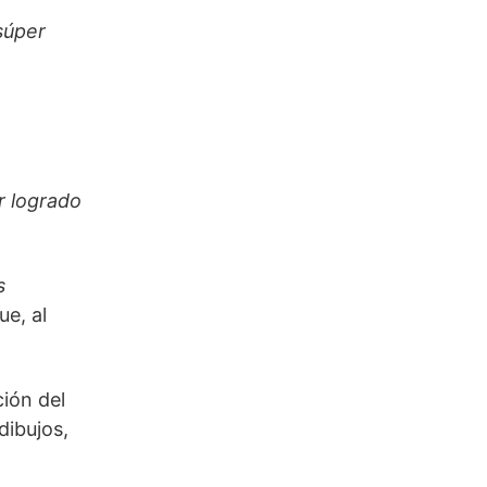
súper
r logrado
s
ue, al
ción del
dibujos,