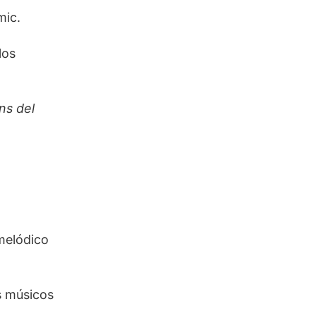
mic.
los
ns del
 melódico
s músicos