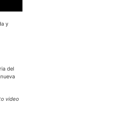
da y
ria del
a nueva
to video