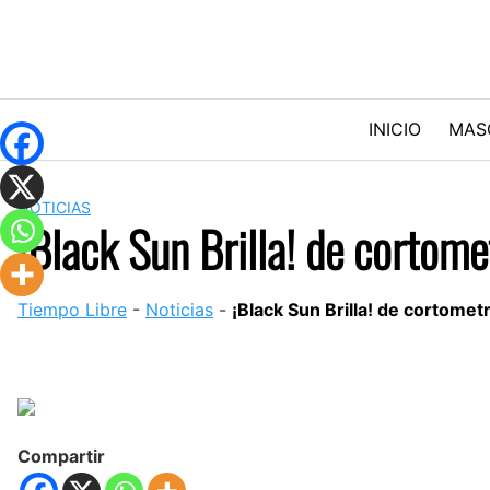
Skip
to
content
INICIO
MAS
NOTICIAS
¡Black Sun Brilla! de cortom
Tiempo Libre
-
Noticias
-
¡Black Sun Brilla! de cortome
Compartir