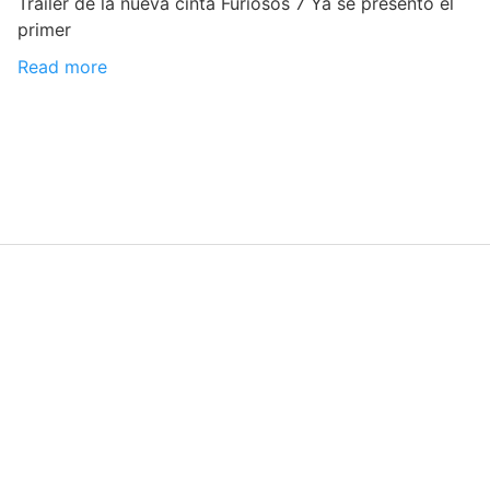
Tráiler de la nueva cinta Furiosos 7 Ya se presentó el
primer
Read more