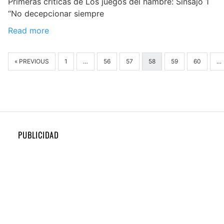
Primeras críticas de Los juegos del hambre: Sinsajo 1
“No decepcionar siempre
Read more
« PREVIOUS
1
…
56
57
58
59
60
…
PUBLICIDAD