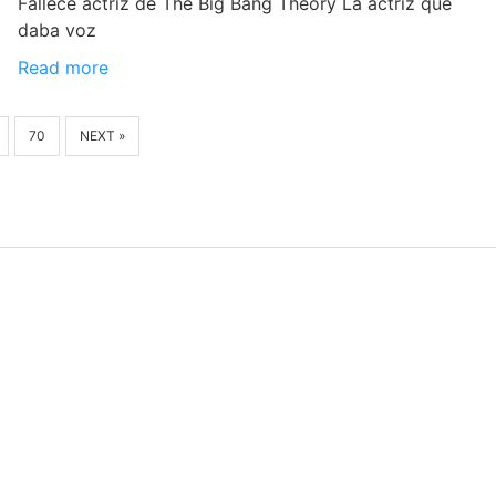
Fallece actriz de The Big Bang Theory La actriz que
daba voz
Read more
70
NEXT »