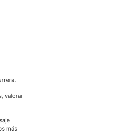
arrera.
, valorar
saje
tos más