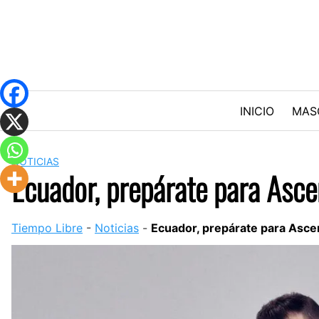
Skip
to
content
INICIO
MAS
NOTICIAS
Ecuador, prepárate para Asce
Tiempo Libre
-
Noticias
-
Ecuador, prepárate para Ascen