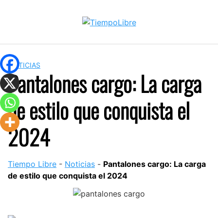
Skip
to
content
NOTICIAS
Pantalones cargo: La carga
de estilo que conquista el
2024
Tiempo Libre
-
Noticias
-
Pantalones cargo: La carga
de estilo que conquista el 2024