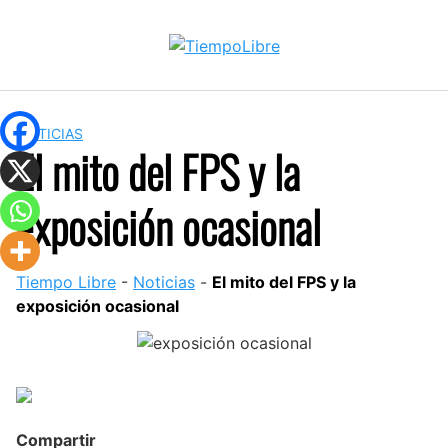
Skip
to
content
NOTICIAS
El mito del FPS y la
exposición ocasional
Tiempo Libre
-
Noticias
-
El mito del FPS y la
exposición ocasional
Compartir