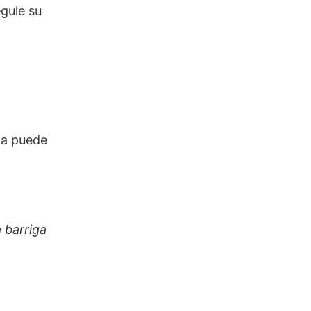
egule su
ta puede
 barriga