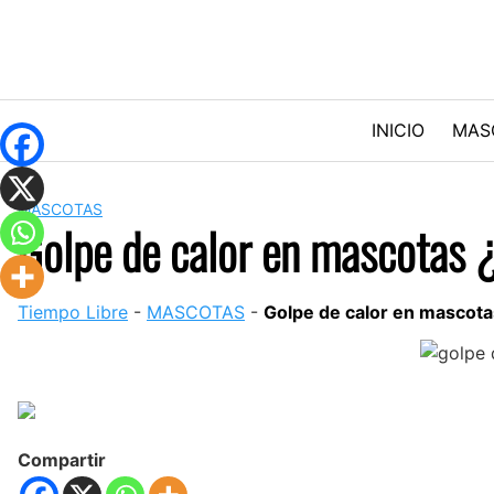
Skip
to
content
INICIO
MAS
MASCOTAS
Golpe de calor en mascotas 
Tiempo Libre
-
MASCOTAS
-
Golpe de calor en mascot
Compartir