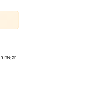
e
un mejor