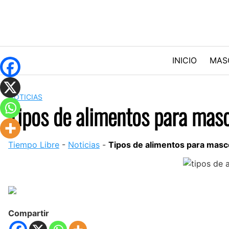
Skip
to
content
INICIO
MAS
NOTICIAS
Tipos de alimentos para masc
Tiempo Libre
-
Noticias
-
Tipos de alimentos para masc
Compartir