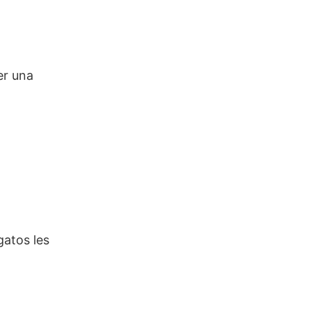
er una
gatos les