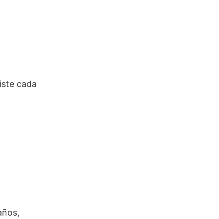
iste cada
años,