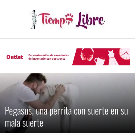
Skip
to
content
Pegasus, una perrita con suerte en su
mala suerte