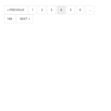
« PREVIOUS
1
2
3
4
5
6
…
168
NEXT »