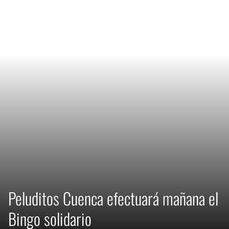
Peluditos Cuenca efectuará mañana el
Bingo solidario